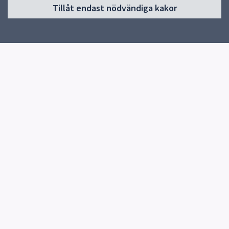
Tillåt endast nödvändiga kakor
Start
Om förskolan
Kontakt
Jobba hos oss
Snabblänkar
Uppsala kommun
Skolverket
Kontakt
Skölsta förskola
018-727 68 40
Silvergransvägen 46
755 94 Uppsala
Fler kontaktvägar