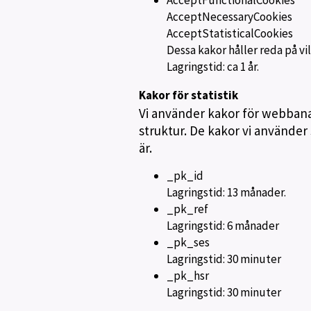
AcceptFunctionalCookies
AcceptNecessaryCookies
AcceptStatisticalCookies
Dessa kakor håller reda på vi
Lagringstid: ca 1 år.
Kakor för statistik
Vi använder kakor för webbana
struktur. De kakor vi använder
är.
_pk_id
Lagringstid: 13 månader.
_pk_ref
Lagringstid: 6 månader
_pk_ses
Lagringstid: 30 minuter
_pk_hsr
Lagringstid: 30 minuter