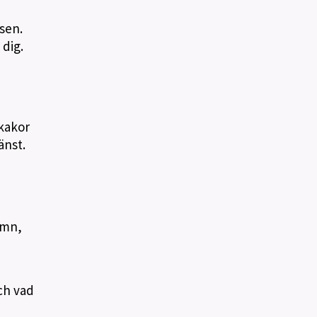
sen.
 dig.
 kakor
änst.
amn,
ch vad