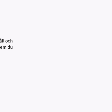
åll och
 vem du