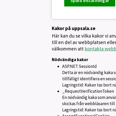
Spara inställningar
Kakor på uppsala.se
Här kan du se vilka kakor vi a
till en del av webbplatsen eller
välkommen att
kontakta webbs
Nödvändiga kakor
ASP.NET SessionId
Detta är en nödvändig kaka s
tillfälligt identifiera en sess
Lagringstid: Kakan tas bort n
_RequestVerificationToken
En nödvändig kaka som använd
skickas från webbläsaren till 
Lagringstid: Kakan tas bort n