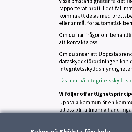
vissa omständigheter få det rad
rapporterat brott. I det fall m
komma att delas med brottsbek
eller är mål för automatisk be
Om du har frågor om behandlin
att kontakta oss.
Om du anser att Uppsala areno
dataskyddsförordningen kan d
Integritetsskyddsmyndigheten
Läs mer på Integritetsskydds
Vi följer offentlighetsprinci
Uppsala kommun är en kommun
till oss blir allmänna handlin
Uppdaterad:
20 april 2023
Kakor på Skölsta förskola