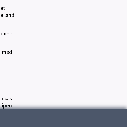
det
je land
kommen
id med
ickas
cipen.