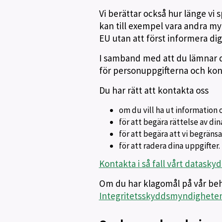
Vi berättar också hur länge vi
kan till exempel vara andra myn
EU utan att först informera dig
I samband med att du lämnar di
för personuppgifterna och kont
Du har rätt att kontakta oss
om du vill ha ut information 
för att begära rättelse av di
för att begära att vi begrän
för att radera dina uppgifter.
Kontakta i så fall vårt datask
Om du har klagomål på vår beh
Integritetsskyddsmyndigheten,