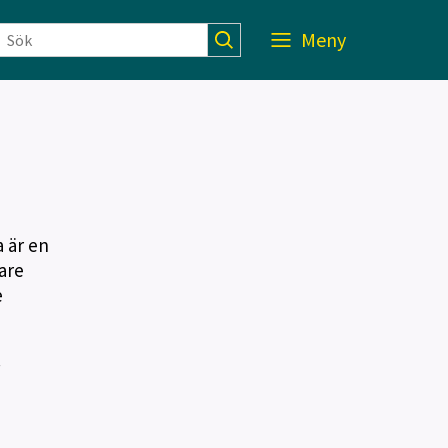
Meny
 är en
are
e
.