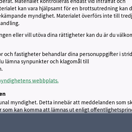
erat. Materialet kontrolleras endast vid inträffat och
aterialet kan vara hjälpsamt för en brottsutredning kan 
ämpande myndighet. Materialet överförs inte till tred
handling.
gen eller vill utöva dina rättigheter kan du är du väl
r och fastigheter behandlar dina personuppgifter i str
u lämna synpunkter och klagomål till
.
myndighetens webbplats.
pen
al myndighet. Detta innebär att meddelanden som sk
gar som kan komma att lämnas ut enligt offentlighetsprin