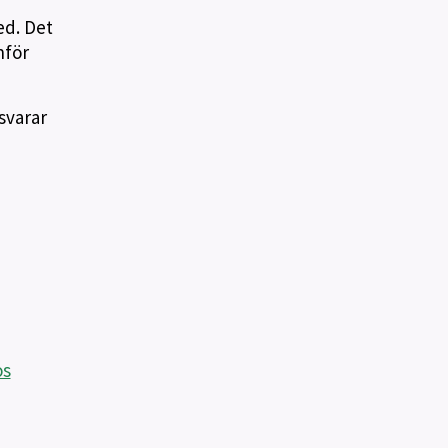
ed. Det
nför
svarar
os