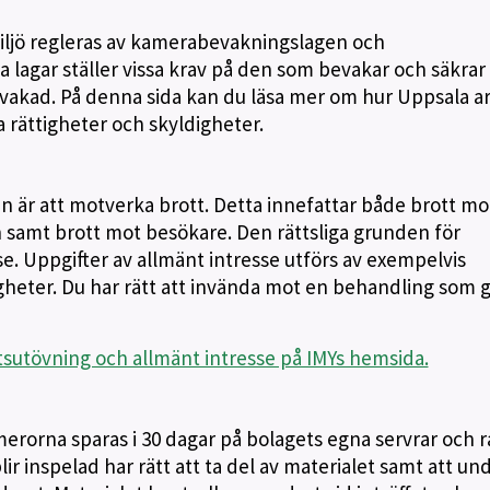
iljö regleras av kamerabevakningslagen och
lagar ställer vissa krav på den som bevakar och säkrar
evakad. På denna sida kan du läsa mer om hur Uppsala a
a rättigheter och skyldigheter.
är att motverka brott. Detta innefattar både brott mo
samt brott mot besökare. Den rättsliga grunden för
e. Uppgifter av allmänt intresse utförs av exempelvis
eter. Du har rätt att invända mot en behandling som 
utövning och allmänt intresse på IMYs hemsida.
merorna sparas i 30 dagar på bolagets egna servrar och 
ir inspelad har rätt att ta del av materialet samt att un